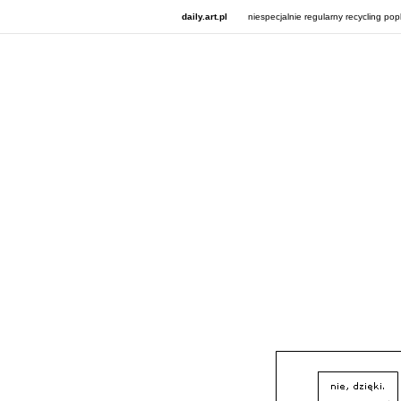
daily.art.pl
niespecjalnie regularny recycling pop